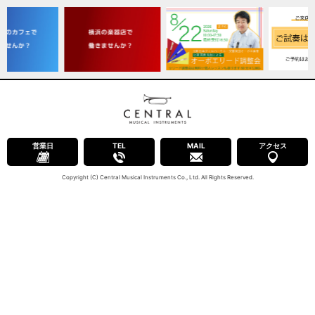
営業日
TEL
MAIL
アクセス
Copyright (C) Central Musical Instruments Co., Ltd. All Rights Reserved.