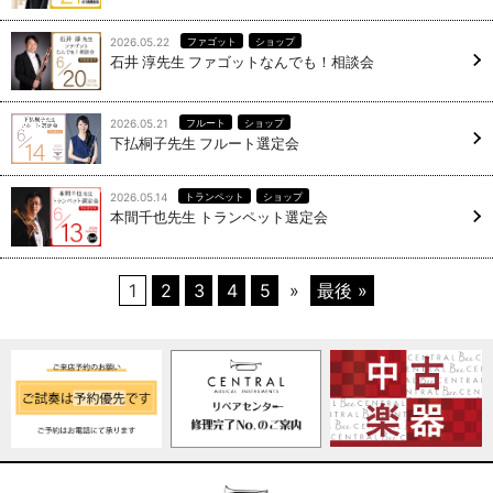
2026.05.22
ファゴット
ショップ
石井 淳先生 ファゴットなんでも！相談会
2026.05.21
フルート
ショップ
下払桐子先生 フルート選定会
2026.05.14
トランペット
ショップ
本間千也先生 トランペット選定会
1
2
3
4
5
»
最後 »