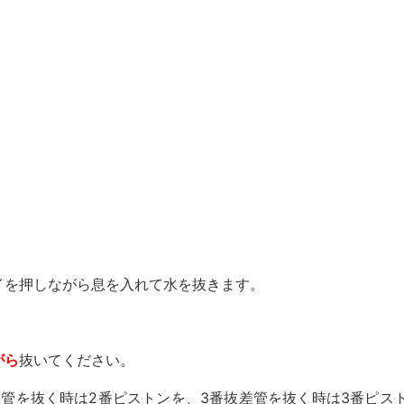
イを押しながら息を入れて水を抜きます。
がら
抜いてください。
差管を抜く時は2番ピストンを、3番抜差管を抜く時は3番ピス