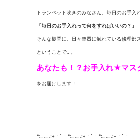
トランペット吹きのみなさん、毎日のお手入
「毎日のお手入れって何をすればいいの？」
そんな疑問に、日々楽器に触れている修理部
ということで…。
あなたも！？お手入れ★マス
をお届けします！
*:.｡..｡.:+・ﾟ・*:.｡..｡.:+・ﾟ・*:.｡..｡.:+・ﾟ・