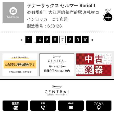
テナーサックス セルマー SerieⅢ
盗難場所：大江戸線都庁前駅改札横コ
インロッカーにて盗難
製造番号：633128
«
1
4
5
6
7
8
9
10
»
…
営業日
TEL
MAIL
アクセス