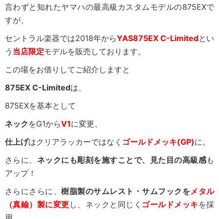
言わずと知れたヤマハの最高級カスタムモデルの875EXで
すが、
セントラル楽器では2018年から
YAS875EX C-Limited
とい
う
当店限定
モデルを販売しております。
この場をお借りしてご紹介しますと
875EX C-Limited
は、
875EXを基本として
ネック
をG1から
V1
に変更、
仕上げ
はクリアラッカーではなく
ゴールドメッキ(GP)
に。
さらに、
ネックにも彫刻を施すことで、見た目の高級感
も
アップ！
さらにさらに、
樹脂製の
サムレスト・サムフックを
メタル
（真鍮）製に変更
し、ネックと同じく
ゴールドメッキ
を採
用。