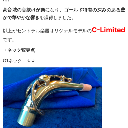
高音域の音抜けが楽に
なり、
ゴールド
特有の深みのある豊
かで華やかな響き
を獲得しました。
C-Limited
以上がセントラル楽器オリジナルモデルの
です。
・ネック変更点
G1ネック ↓↓