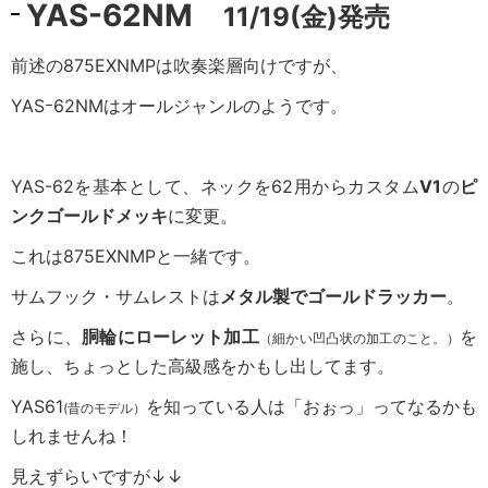
YAS-62NM
11/19(金)発売
前述の875EXNMPは吹奏楽層向けですが、
YASｰ62NMはオールジャンルのようです。
YAS-62を基本として、ネックを62用からカスタム
V1
の
ピ
ンクゴールドメッキ
に変更。
これは875EXNMPと一緒です。
サムフック・サムレストは
メタル製でゴールドラッカー
。
さらに、
胴輪にローレット加工
を
（細かい凹凸状の加工のこと。）
施し、
ちょっとした高級感をかもし出してます。
YAS61
を知っている人は「おぉっ」ってなるかも
(昔のモデル）
しれませんね！
見えずらいですが↓↓