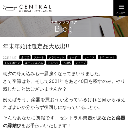
スタッフブログ
Blog
年末年始は選定品大放出‼
2021.11.17
全楽器
フルート
クラリネット
オーボエ
サックス
トランペット
トロンボーン
ユーフォニアム
テューバ
その他
ショップ
朝夕の冷え込みも一層強くなってまいりました。
さて季節は冬、そして2021年もあと40日を残すのみ。やり
残したことはございませんか？
例えばそう、楽器を買おうか迷っているけれど何から考え
ればよいか分からず後回しになっている…とか。
そんなあなたに朗報です。セントラル楽器が
あなたと楽器
の縁結び
をお手伝いいたします！