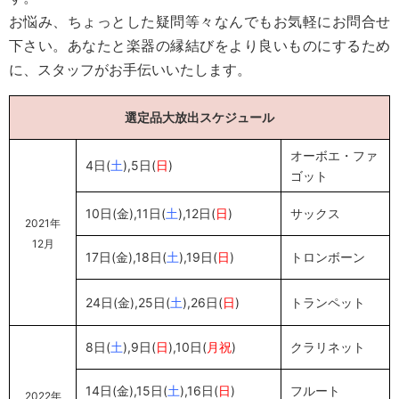
お悩み、ちょっとした疑問等々なんでもお気軽にお問合せ
下さい。あなたと楽器の縁結びをより良いものにするため
に、スタッフがお手伝いいたします。
選定品大放出スケジュール
オーボエ・ファ
4日(
土
),5日(
日
)
ゴット
10日(金),11日(
土
),12日(
日
)
サックス
2021年
12月
17日(金),18日(
土
),19日(
日
)
トロンボーン
24日(金),25日(
土
),26日(
日
)
トランペット
8日(
土
),9日(
日
),10日(
月祝
)
クラリネット
14日(金),15日(
土
),16日(
日
)
フルート
2022年