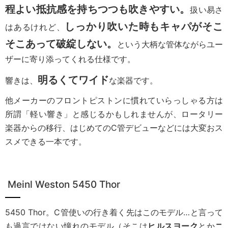
程よい抵抗感を持ちつつも吹きやすい。
扱い易さ
しっかり吹いた時もキャパがそこ
はあるけれど、
そこあって破綻しない。
という大柄な管体ながらユー
ザーに寄り添ってくれる仕様です。
明るくてワイド
響きは、
な楽器です。
他メーカーのフロントピストンに慣れていらっしゃる方は
所謂「軽い響き」と感じるかもしれませんが、ロータリー
楽器からの移行、はじめてのC管デビューなどには大変おス
スメできる一本です。
Meinl Weston 5450 Thor
5450 Thor。C管使いの行き着く先はこのモデル…と言って
も過言ではない憧れのモデル（そこは
ヒルスヨーク
とか
ニ