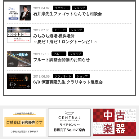
2021.04.07
ファゴット
ショップ
石井淳先生ファゴットなんでも相談会
2019.07.30
テューバ
ショップ
みちみち道場 横浜場所
～夏だ！海だ！ロングトーンだ！～
2021.12.13
フルート
ショップ
フルート調整会開催のお知らせ
2019.06.06
クラリネット
ショップ
6/9 伊藤寛隆先生 クラリネット選定会