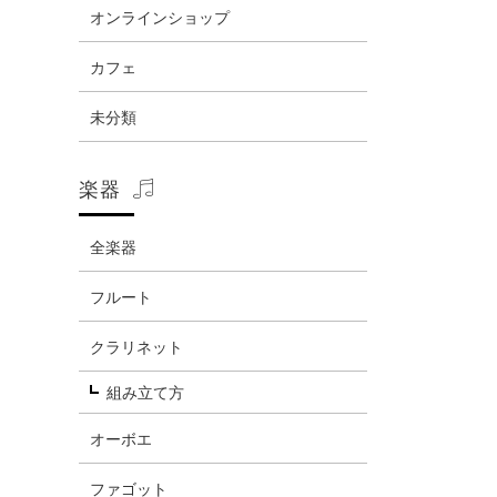
オンラインショップ
カフェ
未分類
楽器
全楽器
フルート
クラリネット
組み立て方
オーボエ
ファゴット