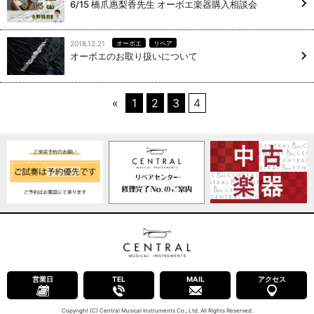
6/15 橋爪惠梨香先生 オーボエ楽器購入相談会
2018.12.21
オーボエ
リペア
オーボエのお取り扱いについて
«
1
2
3
4
営業日
TEL
MAIL
アクセス
Copyright (C) Central Musical Instruments Co., Ltd. All Rights Reserved.