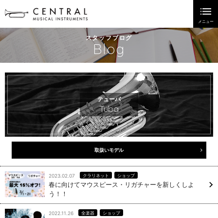
スタッフブログ
Blog
テューバ
Tuba
取扱いモデル
2023.02.07
クラリネット
ショップ
春に向けてマウスピース・リガチャーを新しくしよ
う！！
2022.11.26
全楽器
ショップ