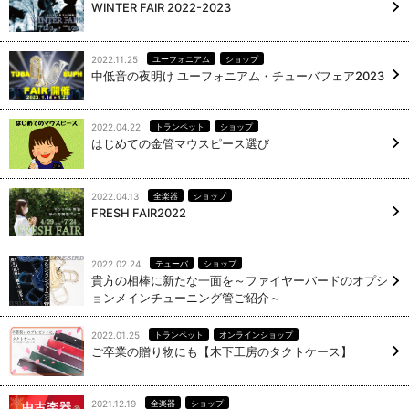
WINTER FAIR 2022-2023
2022.11.25
ユーフォニアム
ショップ
中低音の夜明け ユーフォニアム・チューバフェア2023
2022.04.22
トランペット
ショップ
はじめての金管マウスピース選び
2022.04.13
全楽器
ショップ
FRESH FAIR2022
2022.02.24
テューバ
ショップ
貴方の相棒に新たな一面を～ファイヤーバードのオプシ
ョンメインチューニング管ご紹介～
2022.01.25
トランペット
オンラインショップ
ご卒業の贈り物にも【木下工房のタクトケース】
2021.12.19
全楽器
ショップ