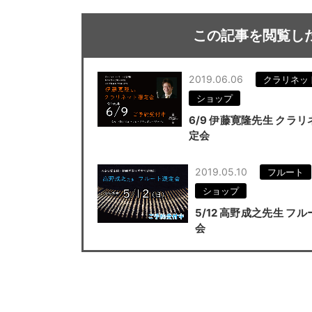
この記事を閲覧し
2019.06.06
クラリネッ
ショップ
6/9 伊藤寛隆先生 クラ
定会
2019.05.10
フルート
ショップ
5/12 高野成之先生 フ
会