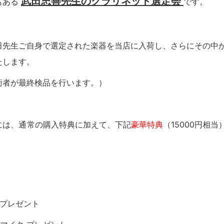
武田忠善先生のクラリネット選定会
もある
です。
田先生ご自身で選定された楽器を当店に入荷し、さらにその中
たします。
術者が最終検品を行います。）
には、通常の購入特典に加えて、下記
豪華特典
（15000円相当
 プレゼント