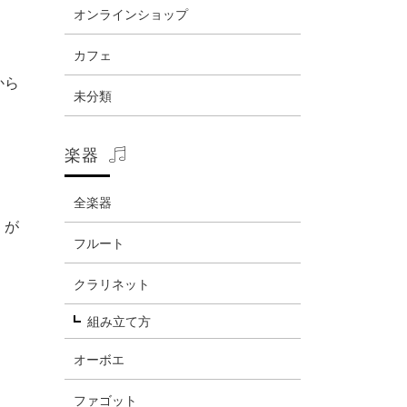
オンラインショップ
カフェ
から
未分類
楽器
全楽器
）が
フルート
クラリネット
組み立て方
オーボエ
ファゴット