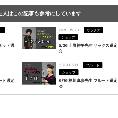
た人はこの記事も参考にしています
2019.05.23
ト
サックス
ショップ
リネット選
5/26 上野耕平先生 サックス選定
会
2019.06.11
フルート
ショップ
ルート選定
6/16 梶川真歩先生 フルート選定
会