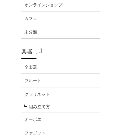
オンラインショップ
カフェ
未分類
楽器
全楽器
フルート
クラリネット
組み立て方
オーボエ
ファゴット