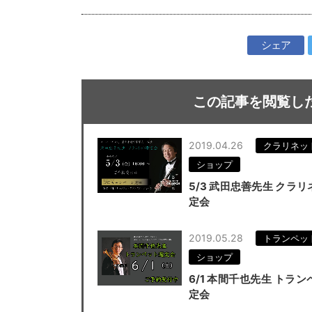
シェア
この記事を閲覧し
2019.04.26
クラリネッ
ショップ
5/3 武田忠善先生 クラ
定会
2019.05.28
トランペッ
ショップ
6/1 本間千也先生 トラ
定会