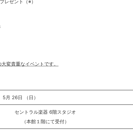
 プレゼント（※）
き
。
の大変貴重なイベントです。
5月 26日 （日）
セントラル楽器 6階スタジオ
（本館１階にて受付）