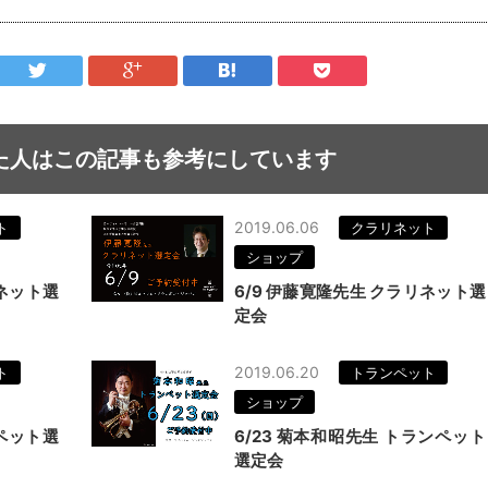
た人はこの記事も参考にしています
2019.06.06
ト
クラリネット
ショップ
リネット選
6/9 伊藤寛隆先生 クラリネット選
定会
2019.06.20
ト
トランペット
ショップ
ンペット選
6/23 菊本和昭先生 トランペット
選定会