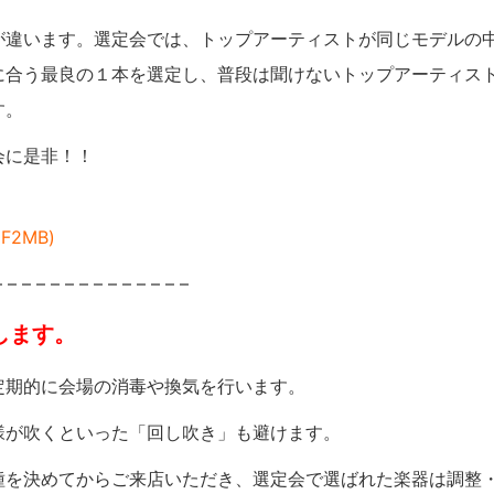
が違います。選定会では、トップアーティストが同じモデルの
に合う最良の１本を選定し、普段は聞けないトップアーティス
す。
会に是非！！
2MB)
– – – – – – – – – – – – – –
します。
定期的に会場の消毒や換気を行います。
様が吹くといった「回し吹き」も避けます。
種を決めてからご来店いただき、選定会で選ばれた楽器は調整