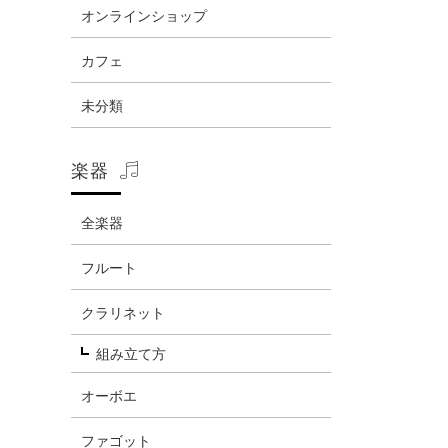
オンラインショップ
カフェ
未分類
楽器
全楽器
フルート
クラリネット
組み立て方
オーボエ
ファゴット