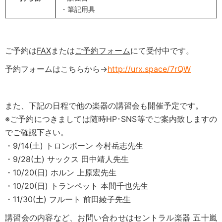
・筆記用具
ご予約は
FAX
または
ご予約フォーム
にて受付中です。
予約フォームはこちらから→
http://urx.space/7rQW
また、下記の日程で他の楽器の講習会も開催予定です。
※ご予約につきましては随時HP･SNS等でご案内致しますの
でご確認下さい。
・9/14(土) トロンボーン 今村岳志先生
・9/28(土) サックス 田中靖人先生
・10/20(日) ホルン 上原宏先生
・10/20(日) トランペット 本間千也先生
・11/30(土) フルート 前田綾子先生
講習会の内容など、お問い合わせはセントラル楽器 五十嵐