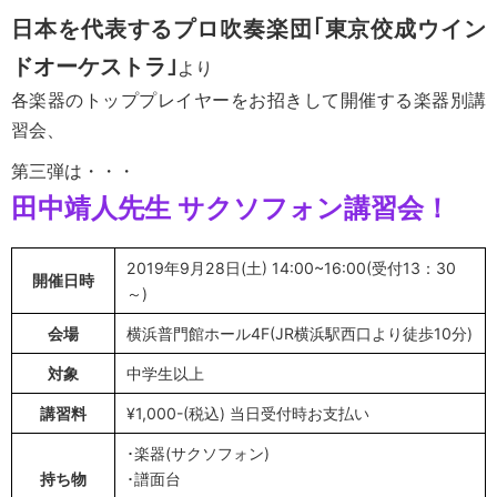
日本を代表するプロ吹奏楽団｢東京佼成ウイン
ドオーケストラ｣
より
各楽器のトッププレイヤーをお招きして開催する楽器別講
習会、
第三弾は・・・
田中靖人先生 サクソフォン講習会！
2019年9月28日(土) 14:00~16:00(受付13：30
開催日時
～)
会場
横浜普門館ホール4F(JR横浜駅西口より徒歩10分)
対象
中学生以上
講習料
¥1,000-(税込) 当日受付時お支払い
･楽器(サクソフォン)
持ち物
･譜面台