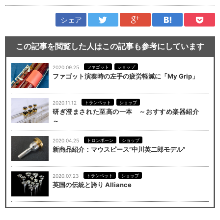
シェア
この記事を閲覧した人はこの記事も参考にしています
2020.09.25
ファゴット
ショップ
ファゴット演奏時の左手の疲労軽減に「My Grip」
2020.11.12
トランペット
ショップ
研ぎ澄まされた至高の一本 ～おすすめ楽器紹介
～
2020.04.25
トロンボーン
ショップ
新商品紹介：マウスピース”中川英二郎モデル”
2020.07.23
トランペット
ショップ
英国の伝統と誇り Alliance