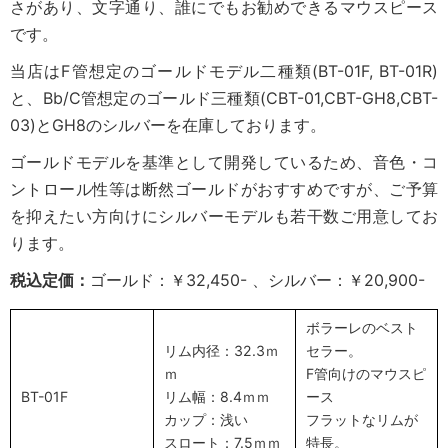
さがあり、文字通り、誰にでもお勧めできるマウスピース
です。
当店はF管想定のゴールドモデル二種類(BT-01F, BT-01R)
と、Bb/C管想定のゴールド三種類(CBT-01,CBT-GH8,CBT-
03)とGH8のシルバーを在庫しております。
ゴールドモデルを基準として開発しているため、音色・コ
ントロール性等は断然ゴールドがおすすめですが、ご予算
を抑えたい方向けにシルバーモデルも若干数ご用意してお
ります。
税込定価：
ゴールド：￥32,450- 、シルバー：￥20,900-
ボラーレのベスト
リム内径：32.3ｍ
セラー。
ｍ
F管向けのマウスピ
BT-01F
リム幅：8.4ｍｍ
ース
カップ：浅い
フラットなリムが
スロート：7.5ｍｍ
特長。