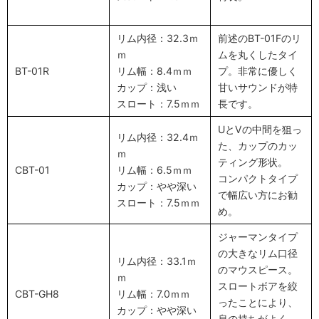
リム内径：32.3ｍ
前述のBT-01Fのリ
ｍ
ムを丸くしたタイ
BT-01R
リム幅：8.4ｍｍ
プ。非常に優しく
カップ：浅い
甘いサウンドが特
スロート：7.5ｍｍ
長です。
UとVの中間を狙っ
リム内径：32.4ｍ
た、カップのカッ
ｍ
ティング形状。
CBT-01
リム幅：6.5ｍｍ
コンパクトタイプ
カップ：やや深い
で幅広い方にお勧
スロート：7.5ｍｍ
め。
ジャーマンタイプ
の大きなリム口径
リム内径：33.1ｍ
のマウスピース。
ｍ
スロートボアを絞
CBT-GH8
リム幅：7.0ｍｍ
ったことにより、
カップ：やや深い
息の持ちがよく、