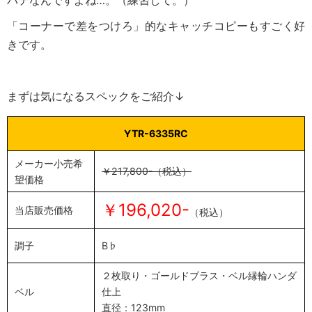
バテなんですよね…。（練習して。）
「コーナーで差をつけろ」的なキャッチコピーもすごく好
きです。
まずは気になるスペックをご紹介↓
YTR-6335RC
メーカー小売希
￥217,800-（税込）
望価格
￥196,020-
当店販売価格
（税込）
調子
B♭
２枚取り・ゴールドブラス・ベル縁輪ハンダ
ベル
仕上
直径：123mm