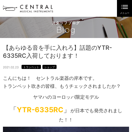
スタッフブログ
Blog
【あらゆる音を手に入れろ】話題のYTR-
6335RC入荷しております！
2021.02.23
トランペット
ショップ
こんにちは！ セントラル楽器の岸本です。
トランペット吹きの皆様、もうチェックされましたか？
ヤマハのヨーロッパ限定モデル
「
YTR-6335RC
」
が日本でも発売されまし
た！！