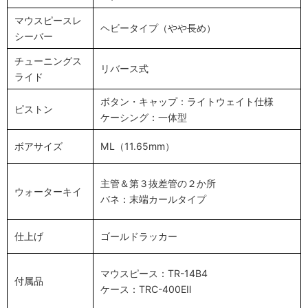
マウスピースレ
ヘビータイプ（やや長め）
シーバー
チューニングス
リバース式
ライド
ボタン・キャップ：ライトウェイト仕様
ピストン
ケーシング：一体型
ボアサイズ
ML（11.65mm）
主管＆第３抜差管の２か所
ウォーターキイ
バネ：末端カールタイプ
仕上げ
ゴールドラッカー
マウスピース：TR-14B4
付属品
ケース：TRC-400EⅡ