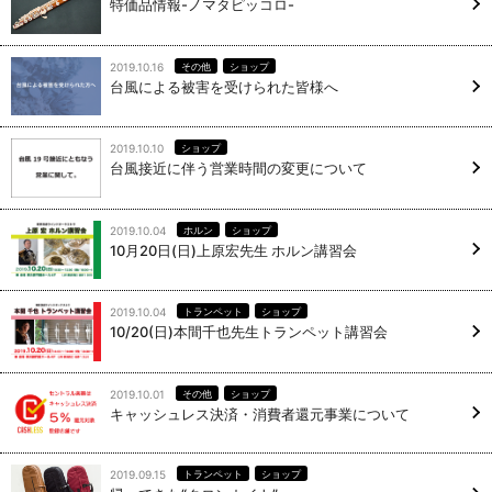
特価品情報-ノマタピッコロ-
2019.10.16
その他
ショップ
台風による被害を受けられた皆様へ
2019.10.10
ショップ
台風接近に伴う営業時間の変更について
2019.10.04
ホルン
ショップ
10月20日(日)上原宏先生 ホルン講習会
2019.10.04
トランペット
ショップ
10/20(日)本間千也先生トランペット講習会
2019.10.01
その他
ショップ
キャッシュレス決済・消費者還元事業について
2019.09.15
トランペット
ショップ