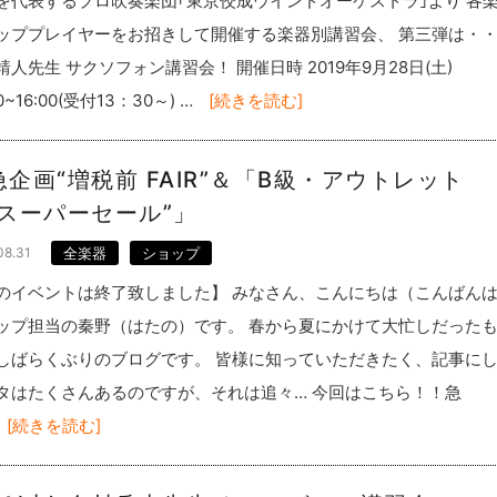
を代表するプロ吹奏楽団｢東京佼成ウインドオーケストラ｣より 各
ッププレイヤーをお招きして開催する楽器別講習会、 第三弾は・
靖人先生 サクソフォン講習会！ 開催日時 2019年9月28日(土)
00~16:00(受付13：30～) …
[続きを読む]
急企画“増税前 FAIR”＆「B級・アウトレット
“スーパーセール”」
08.31
全楽器
ショップ
のイベントは終了致しました】 みなさん、こんにちは（こんばん
ップ担当の秦野（はたの）です。 春から夏にかけて大忙しだった
しばらくぶりのブログです。 皆様に知っていただきたく、記事に
タはたくさんあるのですが、それは追々… 今回はこちら！！急
[続きを読む]