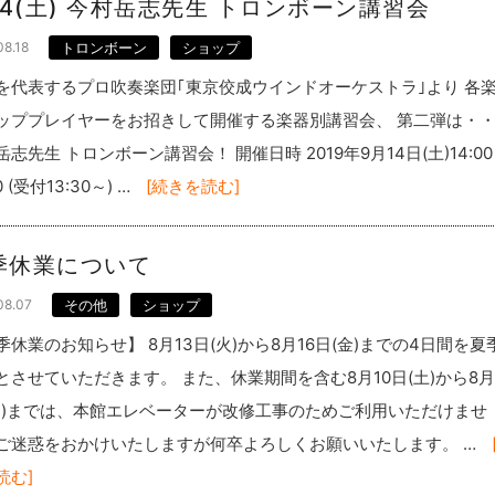
/14(土) 今村岳志先生 トロンボーン講習会
08.18
トロンボーン
ショップ
を代表するプロ吹奏楽団｢東京佼成ウインドオーケストラ｣より 各
ッププレイヤーをお招きして開催する楽器別講習会、 第二弾は・
岳志先生 トロンボーン講習会！ 開催日時 2019年9月14日(土)14:0
0 (受付13:30～) …
[続きを読む]
季休業について
08.07
その他
ショップ
季休業のお知らせ】 8月13日(火)から8月16日(金)までの4日間を夏
とさせていただきます。 また、休業期間を含む8月10日(土)から8月
(日)までは、本館エレベーターが改修工事のためご利用いただけませ
ご迷惑をおかけいたしますが何卒よろしくお願いいたします。 …
読む]