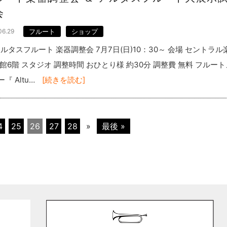
会
06.29
フルート
ショップ
ルタスフルート 楽器調整会 7月7日(日)10：30～ 会場 セントラル
本館6階 スタジオ 調整時間 おひとり様 約30分 調整費 無料 フルート
『 Altu…
[続きを読む]
4
25
26
27
28
»
最後 »