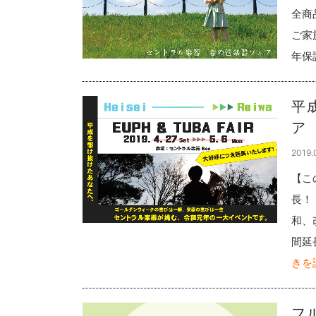
全商
ご家
年保
平
ア
2019.
【こ
長！
和、
間延
きを
フ