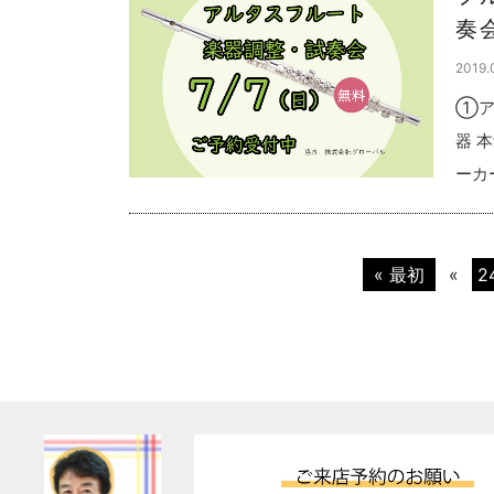
奏
2019.
①ア
器 
ーカー
« 最初
«
2