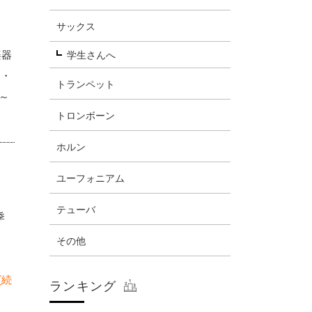
サックス
楽器
学生さんへ
・・
トランペット
0～
トロンボーン
ホルン
ユーフォニアム
テューバ
季
その他
[続
ランキング