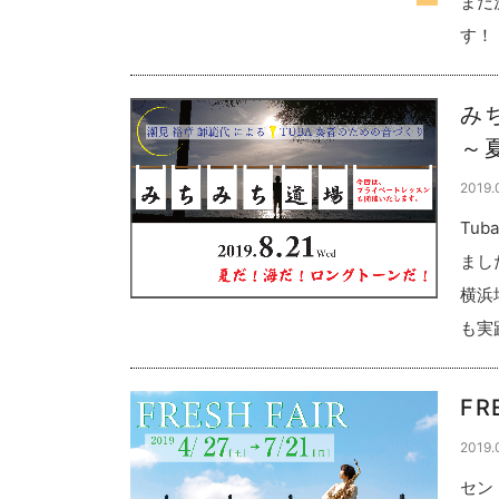
まだ
す！
み
～
2019.
Tu
まし
横浜
も実
FR
2019.
セント