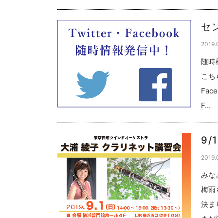
セ
2019.
随時
こちら
Fa
F…
9
2019.
みな
梅雨
決ま