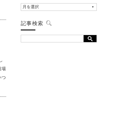
記事検索
し
道場
いつ
、