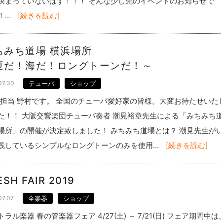
決まっていないはず！！！ そんな少し先のイベントのお知らせで
！…
[続きを読む]
ちみち道場 横浜場所
夏だ！海だ！ロングトーンだ！～
07.30
テューバ
ショップ
ba担当 野村です。 全国のチューバ愛好家の皆様。大変お待たせいた
た！！ 大阪交響楽団チューバ奏者 潮見裕章先生による「みちみち
場所」の開催が決定致しました！ みちみち道場とは？ 潮見先生が
践しているシンプルなロングトーンのみを使用…
[続きを読む]
ESH FAIR 2019
07.07
全楽器
ショップ
ラル楽器 春の管楽器フェア 4/27(土) ～ 7/21(日) フェア期間中は