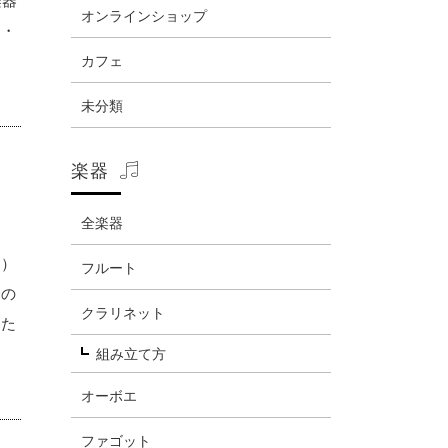
楽器
オンラインショップ
・・
カフェ
未分類
楽器
全楽器
は）
フルート
もの
クラリネット
した
組み立て方
オーボエ
ファゴット