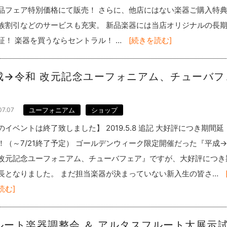
品フェア特別価格にて販売！ さらに、他店にはない楽器ご購入特
族割引などのサービスも充実。 新品楽器には当店オリジナルの長
証！ 楽器を買うならセントラル！ …
[続きを読む]
成→令和 改元記念ユーフォニアム、チューバフ
07.07
ユーフォニアム
ショップ
のイベントは終了致しました】 2019.5.8 追記 大好評につき期間延
！（～7/21終了予定） ゴールデンウィーク限定開催だった『平成
改元記念ユーフォニアム、チューバフェア』ですが、大好評につき
長となりました。 まだ担当楽器が決まっていない新入生の皆さ…
読む]
ルート楽器調整会 ＆ アルタスフルート大展示