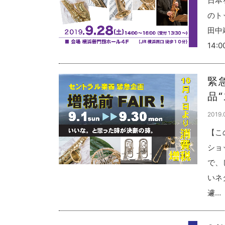
日本
のト
田中
14:
緊
品
2019.
【こ
ショ
で、
いネ
遽…