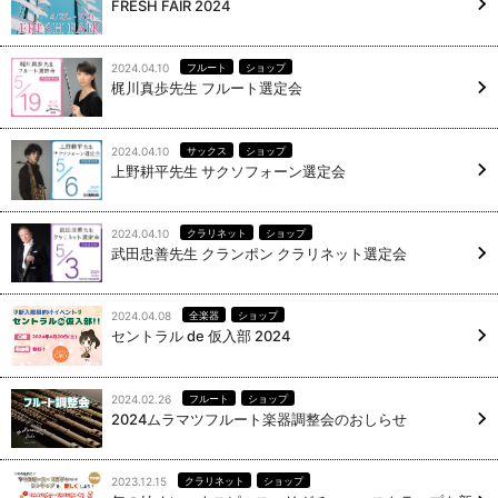
FRESH FAIR 2024
2024.04.10
フルート
ショップ
梶川真歩先生 フルート選定会
2024.04.10
サックス
ショップ
上野耕平先生 サクソフォーン選定会
2024.04.10
クラリネット
ショップ
武田忠善先生 クランポン クラリネット選定会
2024.04.08
全楽器
ショップ
セントラル de 仮入部 2024
2024.02.26
フルート
ショップ
2024ムラマツフルート楽器調整会のおしらせ
2023.12.15
クラリネット
ショップ