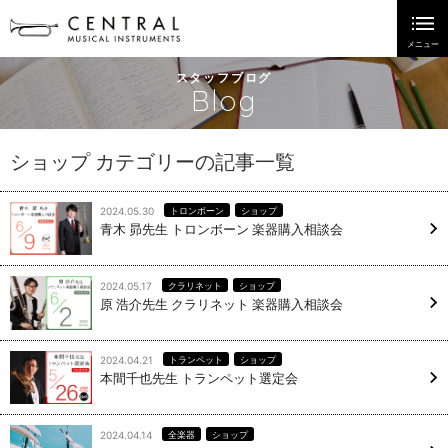
スタッフブログ
Blog
ショップ カテゴリーの記事一覧
2024.05.30
トロンボーン
ショップ
青木 昴先生 トロンボーン 楽器購入相談会
2024.05.17
クラリネット
ショップ
原 浩介先生 クラリネット 楽器購入相談会
2024.04.21
トランペット
ショップ
本間千也先生 トランペット選定会
2024.04.14
全楽器
ショップ