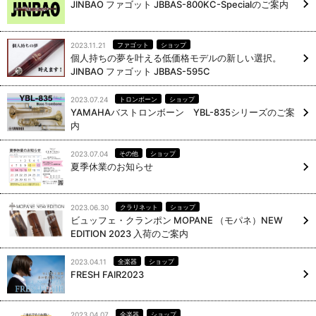
JINBAO ファゴット JBBAS-800KC-Specialのご案内
2023.11.21
ファゴット
ショップ
個人持ちの夢を叶える低価格モデルの新しい選択。
JINBAO ファゴット JBBAS-595C
2023.07.24
トロンボーン
ショップ
YAMAHAバストロンボーン YBL-835シリーズのご案
内
2023.07.04
その他
ショップ
夏季休業のお知らせ
2023.06.30
クラリネット
ショップ
ビュッフェ・クランポン MOPANE （モパネ）NEW
EDITION 2023 入荷のご案内
2023.04.11
全楽器
ショップ
FRESH FAIR2023
2023.04.07
全楽器
ショップ