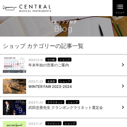
スタッフブログ
Blog
ショップ カテゴリーの記事一覧
2023.12.14
その他
ショップ
年末年始の営業のご案内
2023.11.23
全楽器
ショップ
WINTER FAIR 2023-2024
2023.11.23
クラリネット
ショップ
武田忠善先生 クランポンクラリネット選定会
2023.11.21
ファゴット
ショップ