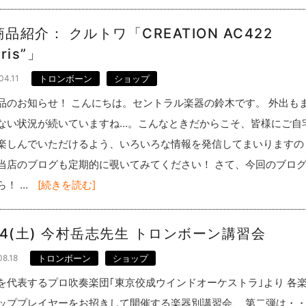
品紹介： クルトワ「CREATION AC422
aris”」
04.11
トロンボーン
ショップ
品のお知らせ！ こんにちは。セントラル楽器の鈴木です。 外出も
ない状況が続いていますね…。こんなときだからこそ、皆様にご自
楽しんでいただけるよう、いろいろな情報を発信してまいりますの
当店のブログも定期的に覗いてみてください！ さて、今回のブロ
ら！ …
[続きを読む]
/14(土) 今村岳志先生 トロンボーン講習会
08.18
トロンボーン
ショップ
を代表するプロ吹奏楽団｢東京佼成ウインドオーケストラ｣より 各
ッププレイヤーをお招きして開催する楽器別講習会、 第二弾は・