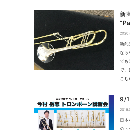
新商
“P
2020.
新商
なら
でも
で、
こち
9
2019.
日本
のト