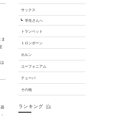
サックス
学生さんへ
トランペット
まま
トロンボーン
宅
ホルン
グは
ユーフォニアム
テューバ
その他
ランキング
楽器
・・