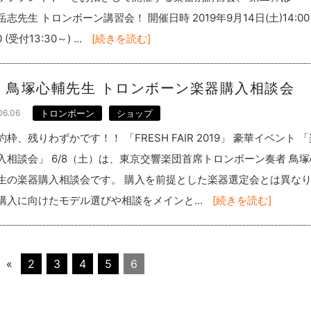
岳志先生 トロンボーン講習会！ 開催日時 2019年9月14日(土)14:0
0 (受付13:30～) …
[続きを読む]
/8 鳥塚心輔先生 トロンボーン楽器購入相談会
06.06
トロンボーン
ショップ
約枠、残りわずかです！！ 「FRESH FAIR 2019」 豪華イベント 
入相談会」 6/8（土）は、東京交響楽団首席トロンボーン奏者 鳥塚
生の楽器購入相談会です。 購入を前提とした楽器選定会とは異な
購入に向けたモデル選びや相談をメインと…
[続きを読む]
«
2
3
4
5
6