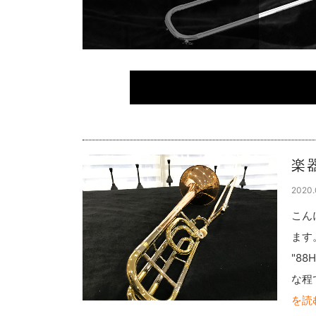
楽器
2020.
こん
ます
"8
な程
を読