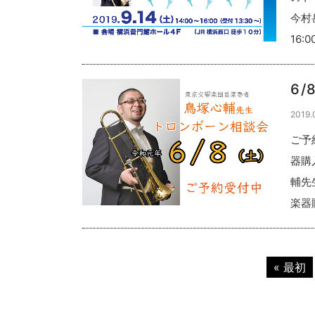
今村
16:0
6
2019.
ご予
器購
輔先
楽器
« 最初