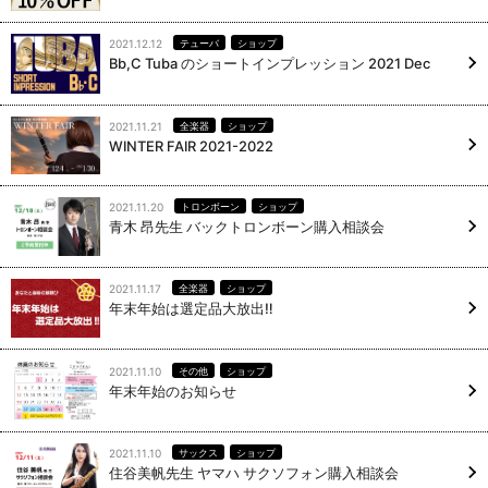
2021.12.12
テューバ
ショップ
Bb,C Tuba のショートインプレッション 2021 Dec
2021.11.21
全楽器
ショップ
WINTER FAIR 2021-2022
2021.11.20
トロンボーン
ショップ
青木 昂先生 バックトロンボーン購入相談会
2021.11.17
全楽器
ショップ
年末年始は選定品大放出‼
2021.11.10
その他
ショップ
年末年始のお知らせ
2021.11.10
サックス
ショップ
住谷美帆先生 ヤマハ サクソフォン購入相談会