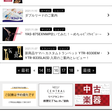
2021.11.10
オーボエ
ショップ
ダブルリードのご案内
2021.11.09
サックス
ショップ
YAS-875EXNMP吹いてみた！～めちゃﾋﾟﾝｸﾚﾋﾞｭｰ～
2021.11.07
トランペット
ショップ
新商品ヤマハ カスタムトランペット YTRｰ8330EM・
YTR-8335LA(S) 入荷のご案内とレビュー！
« 最初
«
14
15
16
17
18
»
最後 »