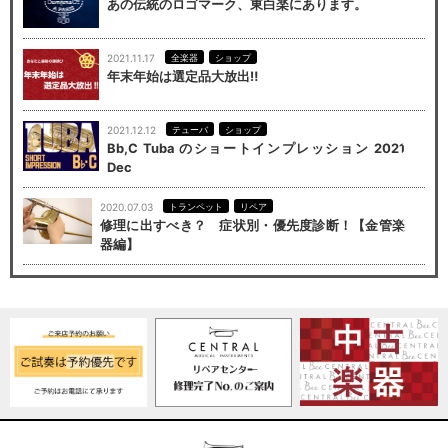
あの伝統のロゴマーク、東白楽にあります。
2021.11.17
全楽器
ショップ
年末年始は選定品大放出‼
2021.12.12
テューバ
ショップ
Bb,C Tuba のショートインプレッション 2021
Dec
2020.07.03
トランペット
リペア
修理に出すべき？ 症状別・優先度診断！【金管楽
器編】