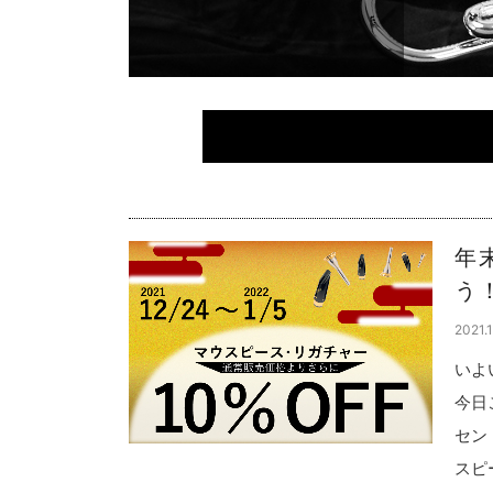
年
う
2021.1
いよ
今日
セン
スピ