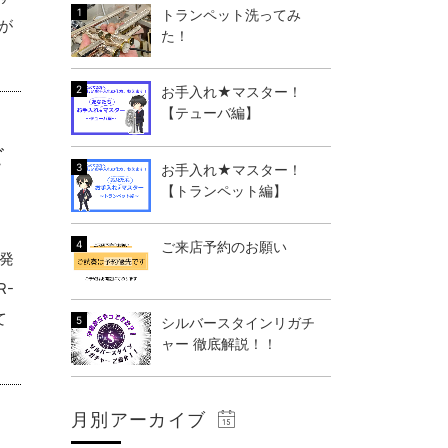
トランペット洗ってみ
が
た！
お手入れ★マスター！
【テューバ編】
ビ
お手入れ★マスター！
【トランペット編】
ご来店予約のお願い
に発
R-
て
シルバースタインリガチ
ャー 徹底解説！！
月別アーカイブ