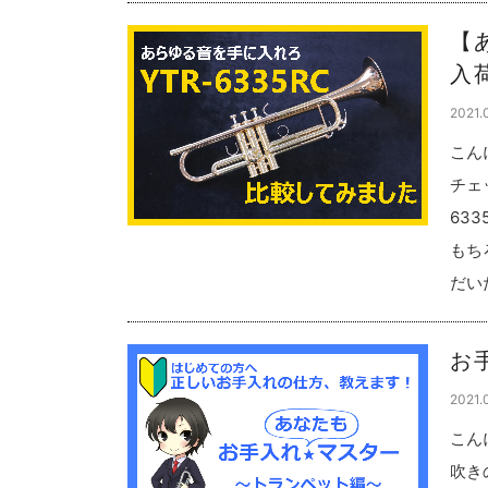
【
入
2021.
こん
チェ
63
もち
だい
お
2021.
こん
吹き