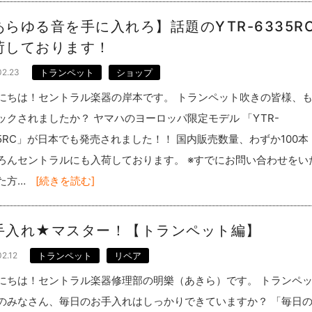
あらゆる音を手に入れろ】話題のYTR-6335R
荷しております！
02.23
トランペット
ショップ
にちは！セントラル楽器の岸本です。 トランペット吹きの皆様、
ックされましたか？ ヤマハのヨーロッパ限定モデル 「YTR-
35RC」が日本でも発売されました！！ 国内販売数量、わずか100本
ろんセントラルにも入荷しております。 ※すでにお問い合わせをい
た方…
[続きを読む]
手入れ★マスター！【トランペット編】
02.12
トランペット
リペア
にちは！セントラル楽器修理部の明樂（あきら）です。 トランペ
のみなさん、毎日のお手入れはしっかりできていますか？ 「毎日