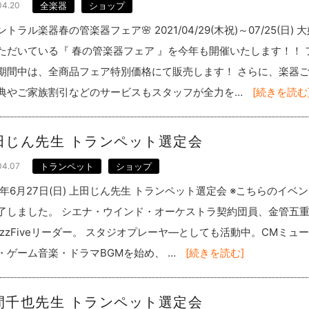
04.20
全楽器
ショップ
ントラル楽器春の管楽器フェア🌸 2021/04/29(木祝)～07/25(日) 
ただいている『 春の管楽器フェア 』を今年も開催いたします！！ 
期間中は、全商品フェア特別価格にて販売します！ さらに、楽器
典やご家族割引などのサービスもスタッフが全力を…
[続きを読む
田じん先生 トランペット選定会
04.07
トランペット
ショップ
21年6月27日(日) 上田じん先生 トランペット選定会 ※こちらのイベ
了しました。 シエナ・ウインド・オーケストラ契約団員、金管五
uzzFiveリーダー。 スタジオプレーヤ―としても活動中。CMミュ
・ゲーム音楽・ドラマBGMを始め、 …
[続きを読む]
間千也先生 トランペット選定会