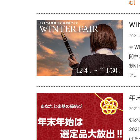
む]
WI
2021.1
❄ WI
間中
割引
ア…
年
2021.1
朝夕
20
ばそ