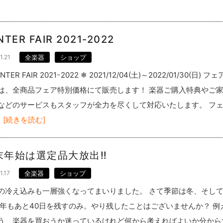
NTER FAIR 2021-2022
1.21
全楽器
ショップ
NTER FAIR 2021ｰ2022 ❄ 2021/12/04(土)～2022/01/30(日) フ
は、全商品フェア特別価格にて販売します！ 楽器ご購入特典やご
などのサービスもスタッフが全力を尽くして対応いたします。 フ
[続きを読む]
末年始は選定品大放出‼
1.17
全楽器
ショップ
の冷え込みも一層強くなってまいりました。 さて季節は冬、そし
21年もあと40日を残すのみ。やり残したことはございませんか？ 例
う、楽器を買おうか迷っているけれど何から考えればよいか分から