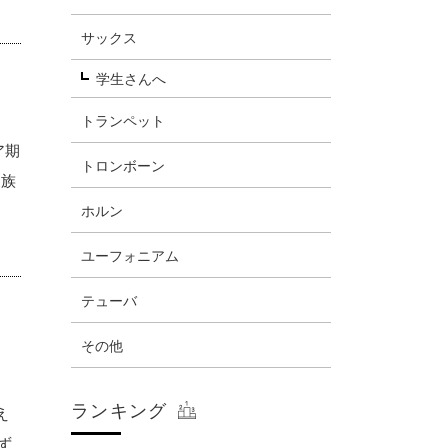
サックス
学生さんへ
トランペット
ェア期
トロンボーン
家族
ェ
ホルン
ユーフォニアム
テューバ
その他
て
ランキング
え
ず