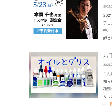
2021.
20
了し
中。
師と
お
2021.
こん
知ら
種類
りし
…