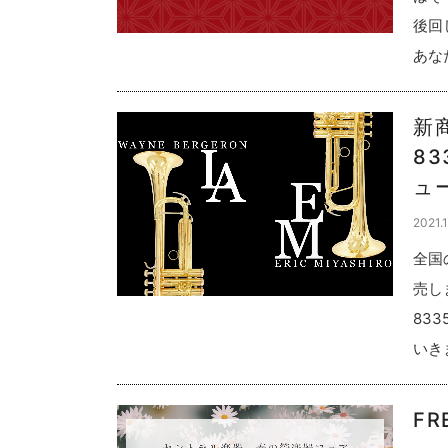
後回
あな
新
83
ュ
2021.1
全国
売し
83
いき
FR