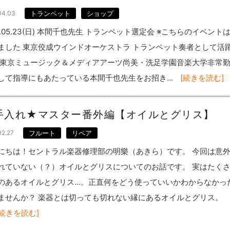
04.03
トランペット
ショップ
21.05.23(日) 本間千也先生 トランペット選定会 ※こちらのイベント
ました 東京佼成ウインドオーケストラ トランペット奏者として活
 東京ミュージック＆メディアアーツ尚美・洗足学園音楽大学非常
して指導にもあたっている本間千也先生をお招き…
[続きを読む]
手入れ★マスター番外編【オイルとグリス】
02.27
フルート
リペア
にちは！セントラル楽器修理部の明樂（あきら）です。 今回は意
れていない（？）オイルとグリスについてのお話です。 実はたく
のあるオイルとグリス…。正直何をどう使っていいかわからなかっ
ませんか？ 楽器とは切っても切れない縁にあるオイルとグリス。
[続きを読む]