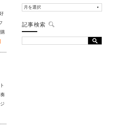
大好
フ
記事検索
ご購
]
ント
重奏
ージ