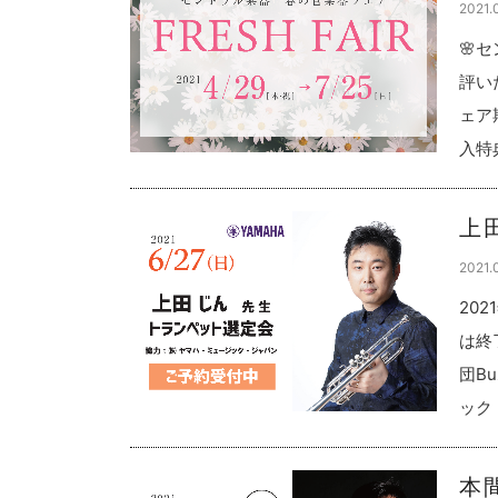
2021.
🌸セ
評い
ェア
入特
上
2021.
20
は終
団B
ック
本