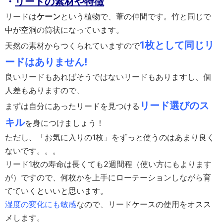
・
リードの素材や特徴
リードは
ケーン
という植物で、葦の仲間です。竹と同じで
中が空洞の筒状になっています。
1枚として同じリ
天然の素材からつくられていますので
ードはありません!
良いリードもあればそうではないリードもありますし、個
人差もありますので、
リード選びのス
まずは自分にあったリードを見つける
キル
を身につけましょう！
ただし、「お気に入りの1枚」をずっと使うのはあまり良く
ないです。。。
リード1枚の寿命は長くても2週間程（使い方にもよります
が）ですので、何枚かを上手にローテーションしながら育
てていくといいと思います。
湿度の変化にも敏感
なので、リードケースの使用をオスス
メします。