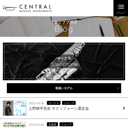
スタッフブログ
Blog
サックス
Saxophone
取扱いモデル
2023.04.06
サックス
ショップ
上野耕平先生 サクソフォーン選定会
2023.02.08
全楽器
ショップ