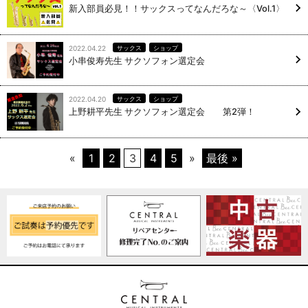
新入部員必見！！サックスってなんだろな～〈Vol.1〉
2022.04.22
サックス
ショップ
小串俊寿先生 サクソフォン選定会
2022.04.20
サックス
ショップ
上野耕平先生 サクソフォン選定会 第2弾！
«
1
2
3
4
5
»
最後 »