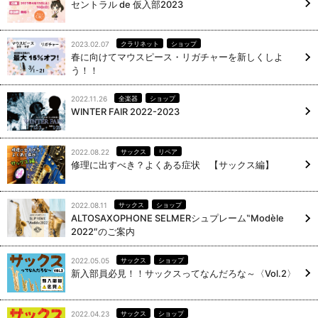
セントラル de 仮入部2023
2023.02.07
クラリネット
ショップ
春に向けてマウスピース・リガチャーを新しくしよ
う！！
2022.11.26
全楽器
ショップ
WINTER FAIR 2022-2023
2022.08.22
サックス
リペア
修理に出すべき？よくある症状 【サックス編】
2022.08.11
サックス
ショップ
ALTOSAXOPHONE SELMERシュプレーム‟Modèle
2022″のご案内
2022.05.05
サックス
ショップ
新入部員必見！！サックスってなんだろな～〈Vol.2〉
2022.04.23
サックス
ショップ