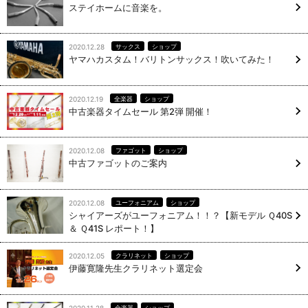
ステイホームに音楽を。
2020.12.28
サックス
ショップ
ヤマハカスタム！バリトンサックス！吹いてみた！
2020.12.19
全楽器
ショップ
中古楽器タイムセール 第2弾 開催！
2020.12.08
ファゴット
ショップ
中古ファゴットのご案内
2020.12.08
ユーフォニアム
ショップ
シャイアーズがユーフォニアム！！？【新モデル Ｑ40S
＆ Ｑ41S レポート！】
2020.12.05
クラリネット
ショップ
伊藤寛隆先生クラリネット選定会
2020.11.28
全楽器
ショップ