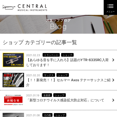
スタッフブログ
Blog
ショップ カテゴリーの記事一覧
2021.02.23
トランペット
ショップ
【あらゆる音を手に入れろ】話題のYTR-6335RC入荷
しております！
2021.02.20
サックス
ショップ
【！！新発売！！】セルマー Axos テナーサックスご紹
介
2021.01.19
全楽器
ショップ
「新型コロナウイルス感染拡大防止対応」について
2021.01.08
その他
ショップ